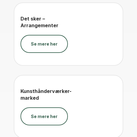
Det sker –
Arrangementer
Se mere her
Kunsthånderværker-
marked
Se mere her